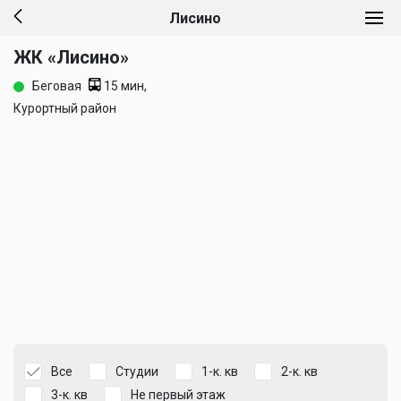
Лисино
ЖК «Лисино»
Беговая
15 мин,
Курортный район
Все
Студии
1-к. кв
2-к. кв
3-к. кв
Не первый этаж