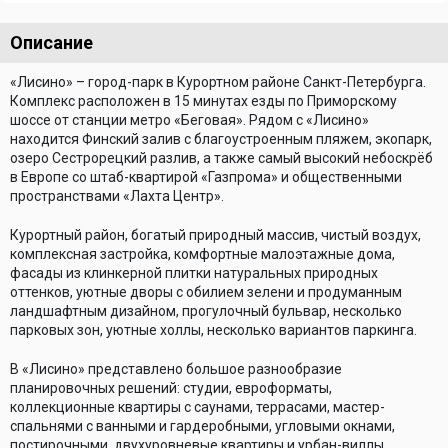
Описание
«Лисино» – город-парк в Курортном районе Санкт-Петербурга.
Комплекс расположен в 15 минутах езды по Приморскому
шоссе от станции метро «Беговая». Рядом с «Лисино»
находится Финский залив с благоустроенным пляжем, экопарк,
озеро Сестрорецкий разлив, а также самый высокий небоскрёб
в Европе со штаб-квартирой «Газпрома» и общественными
пространствами «Лахта Центр».
Курортный район, богатый природный массив, чистый воздух,
комплексная застройка, комфортные малоэтажные дома,
фасады из клинкерной плитки натуральных природных
оттенков, уютные дворы с обилием зелени и продуманным
ландшафтным дизайном, прогулочный бульвар, несколько
парковых зон, уютные холлы, несколько вариантов паркинга.
В «Лисино» представлено большое разнообразие
планировочных решений: студии, евроформаты,
коллекционные квартиры с саунами, террасами, мастер-
спальнями с ванными и гардеробными, угловыми окнами,
постирочными, двухуровневые квартиры и урбан-виллы.